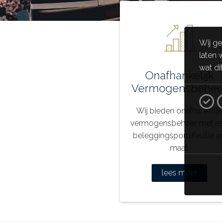
Wij ge
laten 
wat di
Onafhankelijk
Vermogensbehee
Wij bieden onafhankelij
vermogensbeheer met e
beleggingsportefeuille 
maat.
lees meer