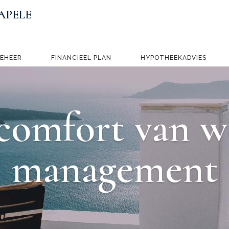
APELE
BEHEER
FINANCIEEL PLAN
HYPOTHEEKADVIES
comfort van w
manage­ment