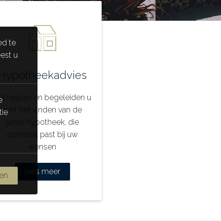
ed te
eest u
Hypotheekadvies
ij helpen en begeleiden u
e
met het vinden van de
tie
juiste hypotheek, die
optimaal past bij uw
wensen
lees meer
ren