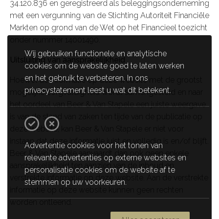
34.120.836 en geregistreerd als beleggingsonderneming
met een vergunning van de Stichting Autoriteit Financiële
Markten op grond van de Wet op het Financieel toezicht
onder nummer 14001490.
Wij gebruiken functionele en analytische
Uitsluiting van aansprakelijkheid
cookies om de website goed te laten werken
en het gebruik te verbeteren. In ons
Hoewel de informatie op deze website met de grootst
privacystatement leest u wat dit betekent.
mogelijke zorgvuldigheid wordt samengesteld en naar
het oordeel van Beer & Van Stapele een juiste weergave
is van de stand van zaken ten tijde van de publicatie op
deze website, kan Beer & Van Stapele er niet voor
instaan dat deze informatie juist en volledig is en/of blijft.
Advertentie cookies voor het tonen van
Beer & Van Stapele aanvaardt dan ook geen enkele
relevante advertenties op externe websites en
aansprakelijkheid ten aanzien van de inhoud en
personalisatie cookies om de website af te
verstrekte informatie op deze website. Aan de verstrekte
stemmen op uw voorkeuren.
informatie op deze website kunnen geen rechten
worden ontleend.