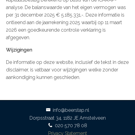
analyse. De balanswaarde van het eigen vermogen was
per 31 december 2025 € 5.185.331,-. Deze informatie is
ontleend aan de jaarrekening 2025 waarbij op 11 maart
2026 een goedkeurende controle verklaring is
afgegeven.
Wijzigingen
De informatie op deze website, inclusief de tekst in deze
disclaimer, is vatbaar voor wijzigingen welke zonder
aankondiging kunnen geschieden.
info@beerstap.nl
Dorpsstraat 34, 1182 JE Amstelveen
020 570 78 08
Privacy Statement