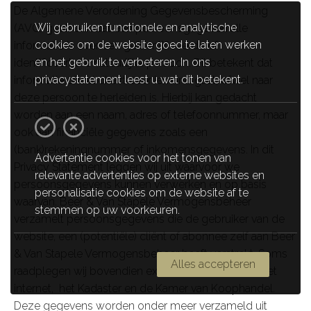
De Algemene Verordening Gegevensbescherming
Wij gebruiken functionele en analytische
(AVG) geeft aan dat een persoonsgegeven alle
cookies om de website goed te laten werken
informatie is over een geïdentificeerde of
en het gebruik te verbeteren. In ons
identificeerbare natuurlijke persoon. Dit betekent dat
privacystatement leest u wat dit betekent.
informatie ofwel direct over iemand gaat, ofwel naar
deze persoon te herleiden is. Hierbij kan gedacht
worden aan een naam, adres of telefoonnummer, maar
ook aan financiële gegevens zoals een
(bank)rekeningnummer of inkomensgegevens. In dit
Advertentie cookies voor het tonen van
Privacy Statement leggen wij uit waarvoor we
relevante advertenties op externe websites en
persoonsgegevens kunnen verwerken en op basis
personalisatie cookies om de website af te
waarvan. Beer & Van Stapele Vermogensbeheer
stemmen op uw voorkeuren.
verzamelt persoonsgegevens die de gebruiker van de
website, een (potentiële) cliënt of abonnee zelf aan Beer
& Van Stapele Vermogensbeheer heeft verstrekt. Soms
Alles accepteren
raadplegen wij bovendien externe bronnen zoals het
internet, het Kadaster en de Kamer van Koophandel.
Deze gegevens worden onder meer verzameld uit