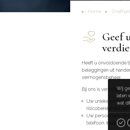
▸
Home
▸
Onafhan
Geef 
verdie
Heeft u onvoldoende ti
beleggingen uit handen 
vermogensbeheer.
Wij ge
Bij ons is vermogensbeh
laten 
Uw unieke, individue
wat di
risicobereidheid sa
Uw persoonlijke verm
telefoon
. Indien gew