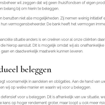
nsbeheer wil zeggen dat wij geen (huis)fondsen of eigen pr
 belang bij om hierin te beleggen.
benutten niet alle mogelijkheden. Zij nemen weinig initiatief
 hun vermogensbeheerder. De bank heeft het vermogen immers
nanciële situatie anders is en creëren voor al onze cliënten da
die hierop aansluit. Dit is mogelijk omdat wij als onafhankeli
n gaan en daadwerkelijk maatwerk kunnen leveren.
dueel beleggen
egt voornamelijk in aandelen en obligaties. Aan de hand van u
alen wij op welke manier en waarin wij voor u beleggen.
defensief voor u beleggen. Dit is afhankelijk van uw situatie, w
e kans op hoger rendement groter, maar loopt u ook meer risico