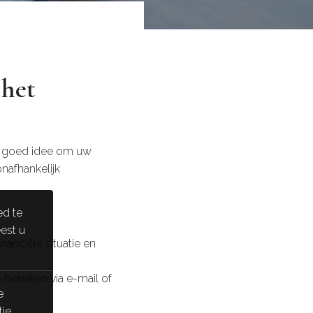
 het
en goed idee om uw
onafhankelijk
ed te
eest u
inanciële
situatie en
 bereiken via
e-mail of
e
tie