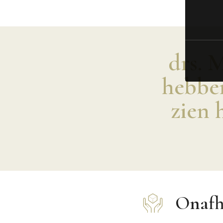
drs. M
hebben
zien 
Onafh