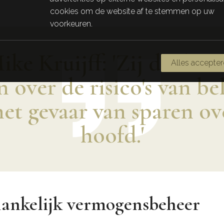
cookies om de website af te stemmen op uw
voorkeuren.
ike Kruijff: 'Zij die het
Alles accepte
 over de risico's van be
het gevaar van sparen ov
hoofd.'
ankelijk vermogensbeheer