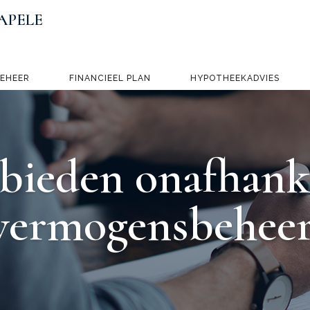
APELE
BEHEER
FINANCIEEL PLAN
HYPOTHEEKADVIES
bieden onafhank
vermogens­beheer