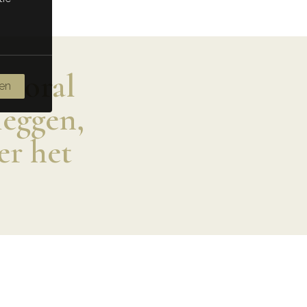
 vooral
ren
leggen,
er het