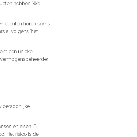
oducten hebben. We
 en cliënten horen soms
 al volgens ‘het
arom een unieke
jke vermogensbeheerder
w persoonlijke
ensen en eisen. Bij
. Het risico is de